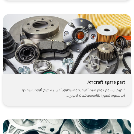
Aircraft spare part
“لوريم ايبسوم دولار سيت أميت ,كونسيكتيتور أدايبا يسكينج أليايت,سيت دو
أيوسمود تيمبور أنكايديديونتيوت لابوري…