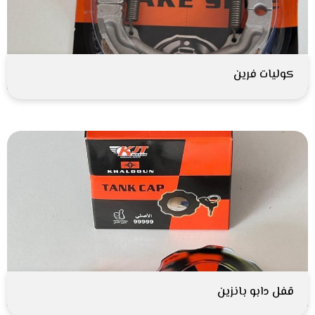
كوليات فرين
قفل دابو بانزين