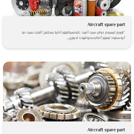
Aircraft spare part
“لوريم ايبسوم دولار سيت أميت ,كونسيكتيتور أدايبا يسكينج أليايت,سيت دو
أيوسمود تيمبور أنكايديديونتيوت لابوري…
Aircraft spare part