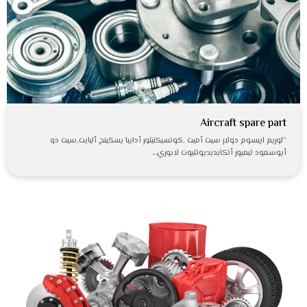
Aircraft spare part
“لوريم ايبسوم دولار سيت أميت ,كونسيكتيتور أدايبا يسكينج أليايت,سيت دو
أيوسمود تيمبور أنكايديديونتيوت لابوري…