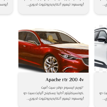
ري…
أيوسمود تيمبور أنكايديديونتيوت لابوري…
أيوسمو
Apache rtr 200 4v
“لوريم ايبسوم دولار سيت أميت
يت دو
,كونسيكتيتور أدايبا يسكينج أليايت,سيت دو
ري…
أيوسمود تيمبور أنكايديديونتيوت لابوري…