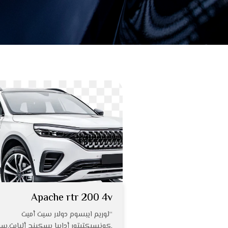
Apache rtr 200 4v
“لوريم ايبسوم دولار سيت أميت
,كونسيكتيتور أدايبا يسكينج أليايت,س