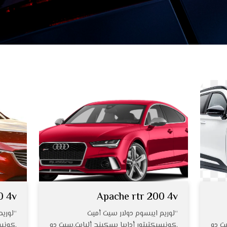
0 4v
Apache rtr 200 4v
“لوريم ايبسوم دولار سيت أميت
“لوريم
يت دو
,كونسيكتيتور أدايبا يسكينج أليايت,سيت دو
,كونسي