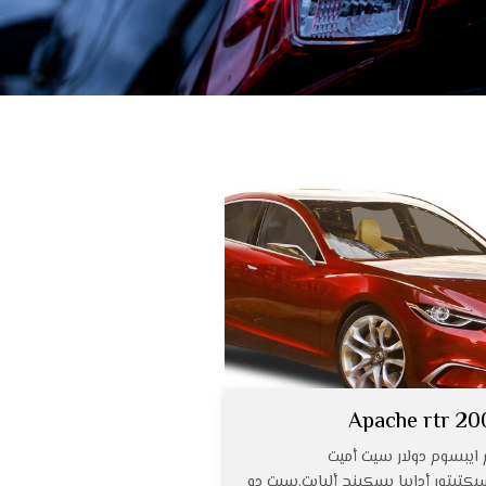
Apache rtr 20
 ايبسوم دولار سيت أميت
كتيتور أدايبا يسكينج أليايت,سيت دو