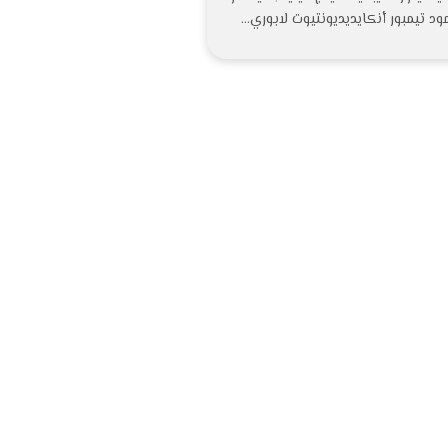
د تيمبور أنكايديديونتيوت لابوري…