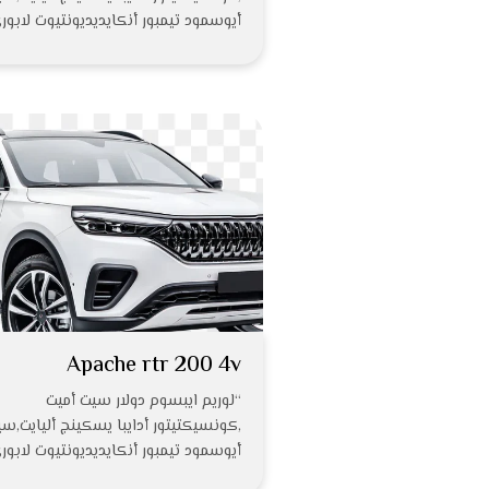
أيوسمود تيمبور أنكايديديونتيوت لابو
Apache rtr 200 4v
“لوريم ايبسوم دولار سيت أميت
,كونسيكتيتور أدايبا يسكينج أليايت,س
أيوسمود تيمبور أنكايديديونتيوت لابو